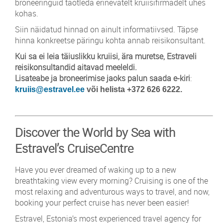
broneeringuid taotleda erinevatelt kruiisifirmadelt ühes
kohas.
Siin näidatud hinnad on ainult informatiivsed. Täpse
hinna konkreetse päringu kohta annab reisikonsultant.
Kui sa ei leia täiuslikku kruiisi, ära muretse, Estraveli
reisikonsultandid aitavad meeleldi.
Lisateabe ja broneerimise jaoks palun saada e-kiri
:
kruiis@estravel.ee
või helista +372 626 6222.
Discover the World by Sea with
Estravel’s CruiseCentre
Have you ever dreamed of waking up to a new
breathtaking view every morning? Cruising is one of the
most relaxing and adventurous ways to travel, and now,
booking your perfect cruise has never been easier!
Estravel, Estonia’s most experienced travel agency for