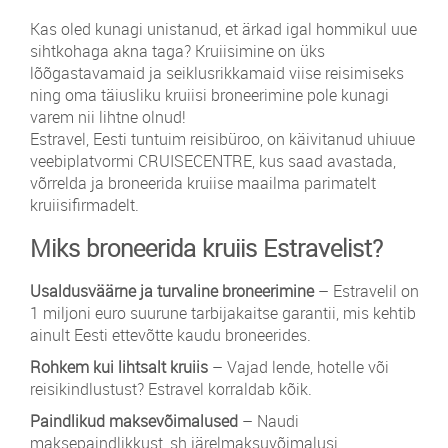
Kas oled kunagi unistanud, et ärkad igal hommikul uue
sihtkohaga akna taga? Kruiisimine on üks
lõõgastavamaid ja seiklusrikkamaid viise reisimiseks
ning oma täiusliku kruiisi broneerimine pole kunagi
varem nii lihtne olnud!
Estravel, Eesti tuntuim reisibüroo, on käivitanud uhiuue
veebiplatvormi CRUISECENTRE, kus saad avastada,
võrrelda ja broneerida kruiise maailma parimatelt
kruiisifirmadelt.
Miks broneerida kruiis Estravelist?
Usaldusväärne ja turvaline broneerimine
– Estravelil on
1 miljoni euro suurune tarbijakaitse garantii, mis kehtib
ainult Eesti ettevõtte kaudu broneerides.
Rohkem kui lihtsalt kruiis
– Vajad lende, hotelle või
reisikindlustust? Estravel korraldab kõik.
Paindlikud maksevõimalused
– Naudi
maksepaindlikkust, sh järelmaksuvõimalusi,