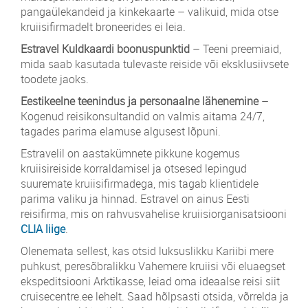
pangaülekandeid ja kinkekaarte – valikuid, mida otse
kruiisifirmadelt broneerides ei leia.
Estravel Kuldkaardi boonuspunktid
– Teeni preemiaid,
mida saab kasutada tulevaste reiside või eksklusiivsete
toodete jaoks.
Eestikeelne teenindus ja personaalne lähenemine
–
Kogenud reisikonsultandid on valmis aitama 24/7,
tagades parima elamuse algusest lõpuni.
Estravelil on aastakümnete pikkune kogemus
kruiisireiside korraldamisel ja otsesed lepingud
suuremate kruiisifirmadega, mis tagab klientidele
parima valiku ja hinnad. Estravel on ainus Eesti
reisifirma, mis on rahvusvahelise kruiisiorganisatsiooni
CLIA liige
.
Olenemata sellest, kas otsid luksuslikku Kariibi mere
puhkust, peresõbralikku Vahemere kruiisi või eluaegset
ekspeditsiooni Arktikasse, leiad oma ideaalse reisi siit
cruisecentre.ee lehelt. Saad hõlpsasti otsida, võrrelda ja